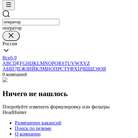
оператор
Россия
Все
0-9
A
B
C
D
E
F
G
H
I
J
K
L
M
N
O
P
Q
R
S
T
U
V
W
X
Y
Z
А
Б
В
Г
Д
Е
Ж
З
И
Й
К
Л
М
Н
О
П
Р
С
Т
У
Ф
Х
Ц
Ч
Ш
Щ
Э
Ю
Я
0 компаний
Ничего не нашлось
Попробуйте изменить формулировку или фильтры
HeadHunter
Размещение вакансий
Поиск по резюме
О компании