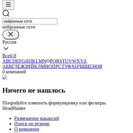
нейронные сети
Россия
Все
0-9
A
B
C
D
E
F
G
H
I
J
K
L
M
N
O
P
Q
R
S
T
U
V
W
X
Y
Z
А
Б
В
Г
Д
Е
Ж
З
И
Й
К
Л
М
Н
О
П
Р
С
Т
У
Ф
Х
Ц
Ч
Ш
Щ
Э
Ю
Я
0 компаний
Ничего не нашлось
Попробуйте изменить формулировку или фильтры
HeadHunter
Размещение вакансий
Поиск по резюме
О компании