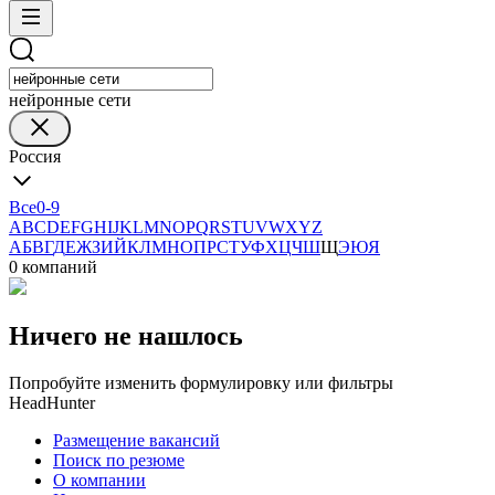
нейронные сети
Россия
Все
0-9
A
B
C
D
E
F
G
H
I
J
K
L
M
N
O
P
Q
R
S
T
U
V
W
X
Y
Z
А
Б
В
Г
Д
Е
Ж
З
И
Й
К
Л
М
Н
О
П
Р
С
Т
У
Ф
Х
Ц
Ч
Ш
Щ
Э
Ю
Я
0 компаний
Ничего не нашлось
Попробуйте изменить формулировку или фильтры
HeadHunter
Размещение вакансий
Поиск по резюме
О компании