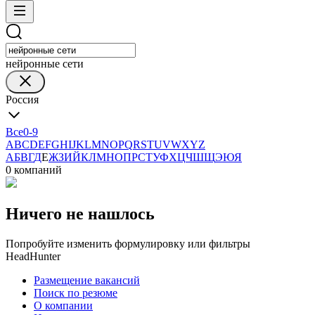
нейронные сети
Россия
Все
0-9
A
B
C
D
E
F
G
H
I
J
K
L
M
N
O
P
Q
R
S
T
U
V
W
X
Y
Z
А
Б
В
Г
Д
Е
Ж
З
И
Й
К
Л
М
Н
О
П
Р
С
Т
У
Ф
Х
Ц
Ч
Ш
Щ
Э
Ю
Я
0 компаний
Ничего не нашлось
Попробуйте изменить формулировку или фильтры
HeadHunter
Размещение вакансий
Поиск по резюме
О компании