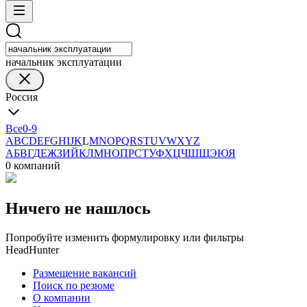
начальник эксплуатации
Россия
Все
0-9
A
B
C
D
E
F
G
H
I
J
K
L
M
N
O
P
Q
R
S
T
U
V
W
X
Y
Z
А
Б
В
Г
Д
Е
Ж
З
И
Й
К
Л
М
Н
О
П
Р
С
Т
У
Ф
Х
Ц
Ч
Ш
Щ
Э
Ю
Я
0 компаний
Ничего не нашлось
Попробуйте изменить формулировку или фильтры
HeadHunter
Размещение вакансий
Поиск по резюме
О компании