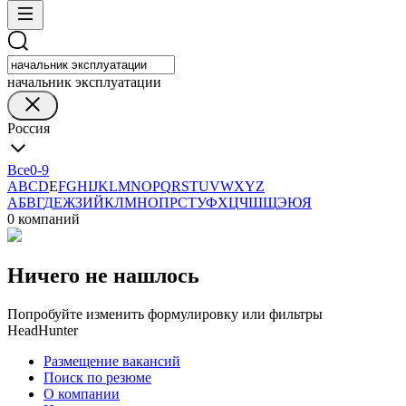
начальник эксплуатации
Россия
Все
0-9
A
B
C
D
E
F
G
H
I
J
K
L
M
N
O
P
Q
R
S
T
U
V
W
X
Y
Z
А
Б
В
Г
Д
Е
Ж
З
И
Й
К
Л
М
Н
О
П
Р
С
Т
У
Ф
Х
Ц
Ч
Ш
Щ
Э
Ю
Я
0 компаний
Ничего не нашлось
Попробуйте изменить формулировку или фильтры
HeadHunter
Размещение вакансий
Поиск по резюме
О компании