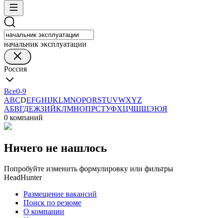
начальник эксплуатации
Россия
Все
0-9
A
B
C
D
E
F
G
H
I
J
K
L
M
N
O
P
Q
R
S
T
U
V
W
X
Y
Z
А
Б
В
Г
Д
Е
Ж
З
И
Й
К
Л
М
Н
О
П
Р
С
Т
У
Ф
Х
Ц
Ч
Ш
Щ
Э
Ю
Я
0 компаний
Ничего не нашлось
Попробуйте изменить формулировку или фильтры
HeadHunter
Размещение вакансий
Поиск по резюме
О компании