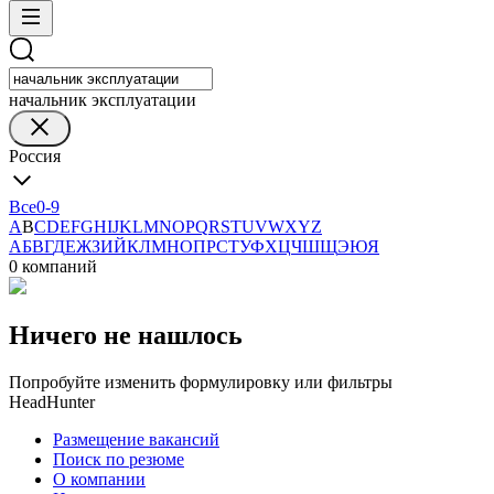
начальник эксплуатации
Россия
Все
0-9
A
B
C
D
E
F
G
H
I
J
K
L
M
N
O
P
Q
R
S
T
U
V
W
X
Y
Z
А
Б
В
Г
Д
Е
Ж
З
И
Й
К
Л
М
Н
О
П
Р
С
Т
У
Ф
Х
Ц
Ч
Ш
Щ
Э
Ю
Я
0 компаний
Ничего не нашлось
Попробуйте изменить формулировку или фильтры
HeadHunter
Размещение вакансий
Поиск по резюме
О компании