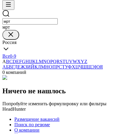
мрт
Россия
Все
0-9
A
B
C
D
E
F
G
H
I
J
K
L
M
N
O
P
Q
R
S
T
U
V
W
X
Y
Z
А
Б
В
Г
Д
Е
Ж
З
И
Й
К
Л
М
Н
О
П
Р
С
Т
У
Ф
Х
Ц
Ч
Ш
Щ
Э
Ю
Я
0 компаний
Ничего не нашлось
Попробуйте изменить формулировку или фильтры
HeadHunter
Размещение вакансий
Поиск по резюме
О компании