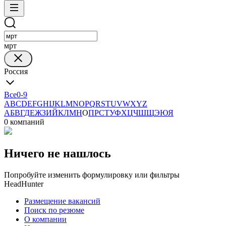
мрт
Россия
Все
0-9
A
B
C
D
E
F
G
H
I
J
K
L
M
N
O
P
Q
R
S
T
U
V
W
X
Y
Z
А
Б
В
Г
Д
Е
Ж
З
И
Й
К
Л
М
Н
О
П
Р
С
Т
У
Ф
Х
Ц
Ч
Ш
Щ
Э
Ю
Я
0 компаний
Ничего не нашлось
Попробуйте изменить формулировку или фильтры
HeadHunter
Размещение вакансий
Поиск по резюме
О компании