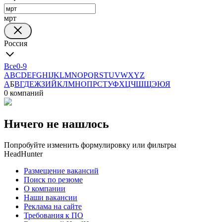
мрт
Россия
Все
0-9
A
B
C
D
E
F
G
H
I
J
K
L
M
N
O
P
Q
R
S
T
U
V
W
X
Y
Z
А
Б
В
Г
Д
Е
Ж
З
И
Й
К
Л
М
Н
О
П
Р
С
Т
У
Ф
Х
Ц
Ч
Ш
Щ
Э
Ю
Я
0 компаний
Ничего не нашлось
Попробуйте изменить формулировку или фильтры
HeadHunter
Размещение вакансий
Поиск по резюме
О компании
Наши вакансии
Реклама на сайте
Требования к ПО