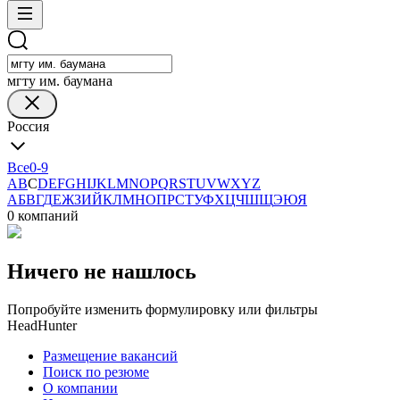
мгту им. баумана
Россия
Все
0-9
A
B
C
D
E
F
G
H
I
J
K
L
M
N
O
P
Q
R
S
T
U
V
W
X
Y
Z
А
Б
В
Г
Д
Е
Ж
З
И
Й
К
Л
М
Н
О
П
Р
С
Т
У
Ф
Х
Ц
Ч
Ш
Щ
Э
Ю
Я
0 компаний
Ничего не нашлось
Попробуйте изменить формулировку или фильтры
HeadHunter
Размещение вакансий
Поиск по резюме
О компании