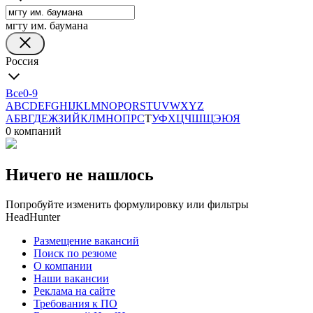
мгту им. баумана
Россия
Все
0-9
A
B
C
D
E
F
G
H
I
J
K
L
M
N
O
P
Q
R
S
T
U
V
W
X
Y
Z
А
Б
В
Г
Д
Е
Ж
З
И
Й
К
Л
М
Н
О
П
Р
С
Т
У
Ф
Х
Ц
Ч
Ш
Щ
Э
Ю
Я
0 компаний
Ничего не нашлось
Попробуйте изменить формулировку или фильтры
HeadHunter
Размещение вакансий
Поиск по резюме
О компании
Наши вакансии
Реклама на сайте
Требования к ПО