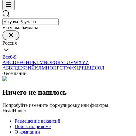
мгту им. баумана
Россия
Все
0-9
A
B
C
D
E
F
G
H
I
J
K
L
M
N
O
P
Q
R
S
T
U
V
W
X
Y
Z
А
Б
В
Г
Д
Е
Ж
З
И
Й
К
Л
М
Н
О
П
Р
С
Т
У
Ф
Х
Ц
Ч
Ш
Щ
Э
Ю
Я
0 компаний
Ничего не нашлось
Попробуйте изменить формулировку или фильтры
HeadHunter
Размещение вакансий
Поиск по резюме
О компании