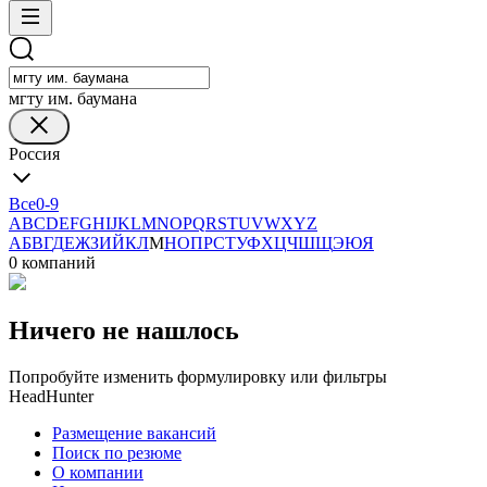
мгту им. баумана
Россия
Все
0-9
A
B
C
D
E
F
G
H
I
J
K
L
M
N
O
P
Q
R
S
T
U
V
W
X
Y
Z
А
Б
В
Г
Д
Е
Ж
З
И
Й
К
Л
М
Н
О
П
Р
С
Т
У
Ф
Х
Ц
Ч
Ш
Щ
Э
Ю
Я
0 компаний
Ничего не нашлось
Попробуйте изменить формулировку или фильтры
HeadHunter
Размещение вакансий
Поиск по резюме
О компании