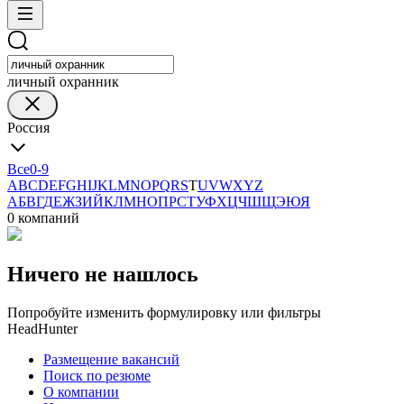
личный охранник
Россия
Все
0-9
A
B
C
D
E
F
G
H
I
J
K
L
M
N
O
P
Q
R
S
T
U
V
W
X
Y
Z
А
Б
В
Г
Д
Е
Ж
З
И
Й
К
Л
М
Н
О
П
Р
С
Т
У
Ф
Х
Ц
Ч
Ш
Щ
Э
Ю
Я
0 компаний
Ничего не нашлось
Попробуйте изменить формулировку или фильтры
HeadHunter
Размещение вакансий
Поиск по резюме
О компании