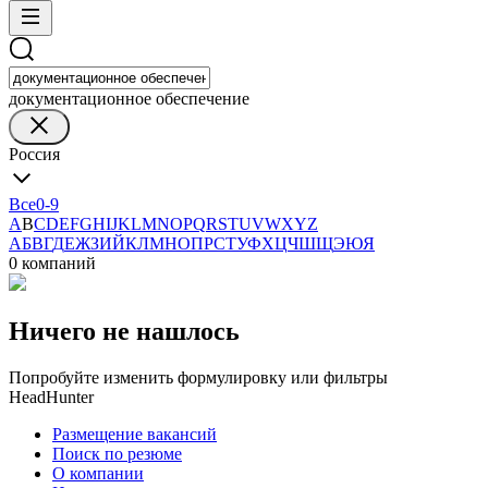
документационное обеспечение
Россия
Все
0-9
A
B
C
D
E
F
G
H
I
J
K
L
M
N
O
P
Q
R
S
T
U
V
W
X
Y
Z
А
Б
В
Г
Д
Е
Ж
З
И
Й
К
Л
М
Н
О
П
Р
С
Т
У
Ф
Х
Ц
Ч
Ш
Щ
Э
Ю
Я
0 компаний
Ничего не нашлось
Попробуйте изменить формулировку или фильтры
HeadHunter
Размещение вакансий
Поиск по резюме
О компании