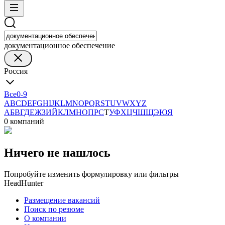
документационное обеспечение
Россия
Все
0-9
A
B
C
D
E
F
G
H
I
J
K
L
M
N
O
P
Q
R
S
T
U
V
W
X
Y
Z
А
Б
В
Г
Д
Е
Ж
З
И
Й
К
Л
М
Н
О
П
Р
С
Т
У
Ф
Х
Ц
Ч
Ш
Щ
Э
Ю
Я
0 компаний
Ничего не нашлось
Попробуйте изменить формулировку или фильтры
HeadHunter
Размещение вакансий
Поиск по резюме
О компании