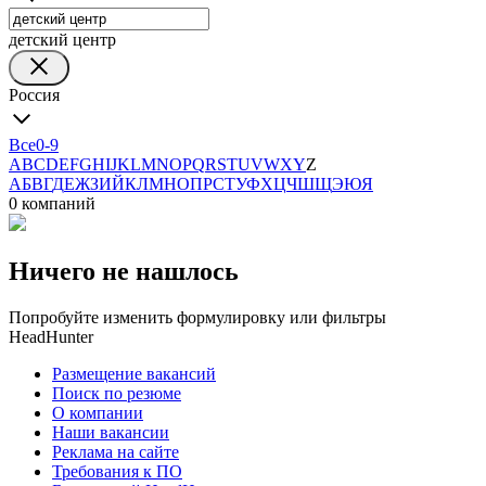
детский центр
Россия
Все
0-9
A
B
C
D
E
F
G
H
I
J
K
L
M
N
O
P
Q
R
S
T
U
V
W
X
Y
Z
А
Б
В
Г
Д
Е
Ж
З
И
Й
К
Л
М
Н
О
П
Р
С
Т
У
Ф
Х
Ц
Ч
Ш
Щ
Э
Ю
Я
0 компаний
Ничего не нашлось
Попробуйте изменить формулировку или фильтры
HeadHunter
Размещение вакансий
Поиск по резюме
О компании
Наши вакансии
Реклама на сайте
Требования к ПО