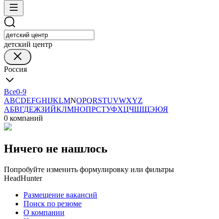
детский центр
Россия
Все
0-9
A
B
C
D
E
F
G
H
I
J
K
L
M
N
O
P
Q
R
S
T
U
V
W
X
Y
Z
А
Б
В
Г
Д
Е
Ж
З
И
Й
К
Л
М
Н
О
П
Р
С
Т
У
Ф
Х
Ц
Ч
Ш
Щ
Э
Ю
Я
0 компаний
Ничего не нашлось
Попробуйте изменить формулировку или фильтры
HeadHunter
Размещение вакансий
Поиск по резюме
О компании