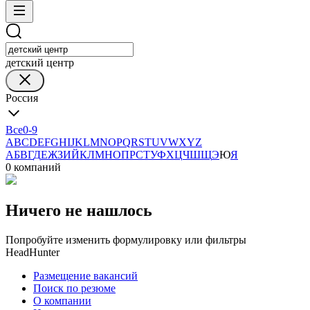
детский центр
Россия
Все
0-9
A
B
C
D
E
F
G
H
I
J
K
L
M
N
O
P
Q
R
S
T
U
V
W
X
Y
Z
А
Б
В
Г
Д
Е
Ж
З
И
Й
К
Л
М
Н
О
П
Р
С
Т
У
Ф
Х
Ц
Ч
Ш
Щ
Э
Ю
Я
0 компаний
Ничего не нашлось
Попробуйте изменить формулировку или фильтры
HeadHunter
Размещение вакансий
Поиск по резюме
О компании