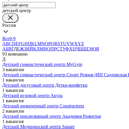
детский центр
Россия
Все
0-9
A
B
C
D
E
F
G
H
I
J
K
L
M
N
O
P
Q
R
S
T
U
V
W
X
Y
Z
А
Б
В
Г
Д
Е
Ж
З
И
Й
К
Л
М
Н
О
П
Р
С
Т
У
Ф
Х
Ц
Ч
Ш
Щ
Э
Ю
Я
93 компании
Д
Детский гимнастический центр MyGym
3 вакансии
Детский гимнастический центр Спорт Режим (ИП Садловская
1 вакансия
Детский досуговый центр Детки-конфетки
1 вакансия
Детский игровой центр Акула
1 вакансия
Детский инженерный центр Constructerra
2 вакансии
Детский инклюзивный центр Академия Развития
1 вакансия
Детский Медицинский центр Sanare