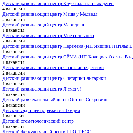
Детский развивающий центр Клуб талантливых детей
4 вакансии
Детский развивающий центр Маша у Медведя
2 вакансии
Детский развивающий центр Меридиан
1 вакансия
Детский развивающий центр Мое солнышко
2 вакансии
Детский развивающий центр Перемена (ИП Якшина Наталья В
1 вакансия
Детский развивающий центр СЁМА (ИП Холецкая Оксана Вла
1 вакансия
Детский развивающий центр Счастливое детство
2 вакансии
Детский развивающий центр Счетарики-читарики
1 вакансия
Детский развивающий центр Я смогу!
4 вакансии
Детский развлекательный центр Остров Сокровищ
2 вакансии
Детский сад и центр развития Тандем
1 вакансия
Детский стоматологический центр
1 вакансия
Детский физкультурный центр ПРОГРЕСС