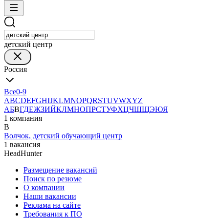
детский центр
Россия
Все
0-9
A
B
C
D
E
F
G
H
I
J
K
L
M
N
O
P
Q
R
S
T
U
V
W
X
Y
Z
А
Б
В
Г
Д
Е
Ж
З
И
Й
К
Л
М
Н
О
П
Р
С
Т
У
Ф
Х
Ц
Ч
Ш
Щ
Э
Ю
Я
1 компания
В
Волчок, детский обучающий центр
1 вакансия
HeadHunter
Размещение вакансий
Поиск по резюме
О компании
Наши вакансии
Реклама на сайте
Требования к ПО