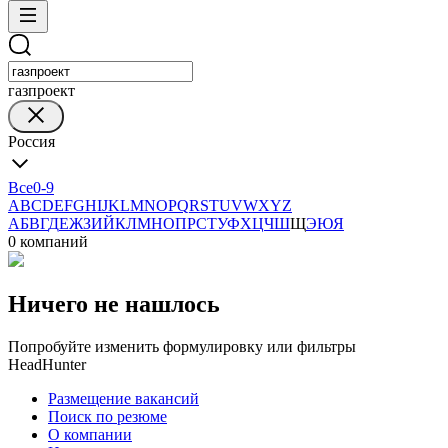
газпроект
Россия
Все
0-9
A
B
C
D
E
F
G
H
I
J
K
L
M
N
O
P
Q
R
S
T
U
V
W
X
Y
Z
А
Б
В
Г
Д
Е
Ж
З
И
Й
К
Л
М
Н
О
П
Р
С
Т
У
Ф
Х
Ц
Ч
Ш
Щ
Э
Ю
Я
0 компаний
Ничего не нашлось
Попробуйте изменить формулировку или фильтры
HeadHunter
Размещение вакансий
Поиск по резюме
О компании