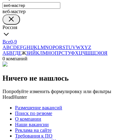
веб-мастер
Россия
Все
0-9
A
B
C
D
E
F
G
H
I
J
K
L
M
N
O
P
Q
R
S
T
U
V
W
X
Y
Z
А
Б
В
Г
Д
Е
Ж
З
И
Й
К
Л
М
Н
О
П
Р
С
Т
У
Ф
Х
Ц
Ч
Ш
Щ
Э
Ю
Я
0 компаний
Ничего не нашлось
Попробуйте изменить формулировку или фильтры
HeadHunter
Размещение вакансий
Поиск по резюме
О компании
Наши вакансии
Реклама на сайте
Требования к ПО