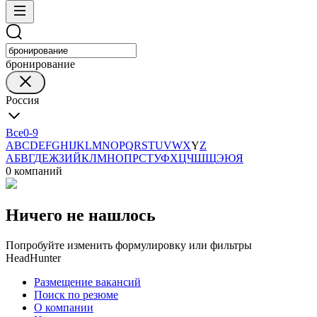
бронирование
Россия
Все
0-9
A
B
C
D
E
F
G
H
I
J
K
L
M
N
O
P
Q
R
S
T
U
V
W
X
Y
Z
А
Б
В
Г
Д
Е
Ж
З
И
Й
К
Л
М
Н
О
П
Р
С
Т
У
Ф
Х
Ц
Ч
Ш
Щ
Э
Ю
Я
0 компаний
Ничего не нашлось
Попробуйте изменить формулировку или фильтры
HeadHunter
Размещение вакансий
Поиск по резюме
О компании