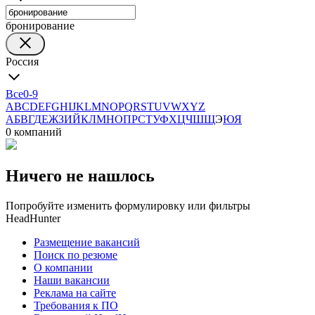
бронирование
Россия
Все
0-9
A
B
C
D
E
F
G
H
I
J
K
L
M
N
O
P
Q
R
S
T
U
V
W
X
Y
Z
А
Б
В
Г
Д
Е
Ж
З
И
Й
К
Л
М
Н
О
П
Р
С
Т
У
Ф
Х
Ц
Ч
Ш
Щ
Э
Ю
Я
0 компаний
Ничего не нашлось
Попробуйте изменить формулировку или фильтры
HeadHunter
Размещение вакансий
Поиск по резюме
О компании
Наши вакансии
Реклама на сайте
Требования к ПО