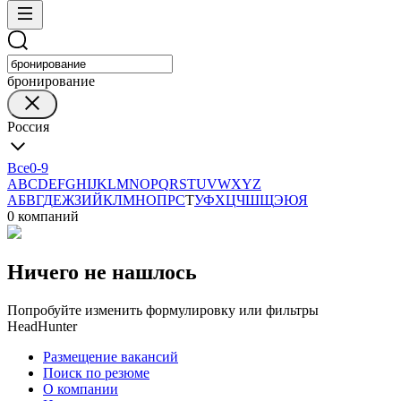
бронирование
Россия
Все
0-9
A
B
C
D
E
F
G
H
I
J
K
L
M
N
O
P
Q
R
S
T
U
V
W
X
Y
Z
А
Б
В
Г
Д
Е
Ж
З
И
Й
К
Л
М
Н
О
П
Р
С
Т
У
Ф
Х
Ц
Ч
Ш
Щ
Э
Ю
Я
0 компаний
Ничего не нашлось
Попробуйте изменить формулировку или фильтры
HeadHunter
Размещение вакансий
Поиск по резюме
О компании