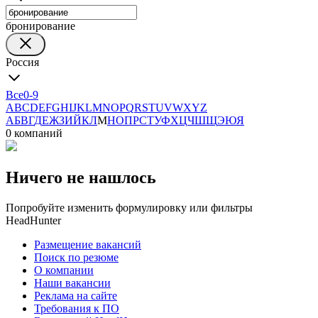
бронирование
Россия
Все
0-9
A
B
C
D
E
F
G
H
I
J
K
L
M
N
O
P
Q
R
S
T
U
V
W
X
Y
Z
А
Б
В
Г
Д
Е
Ж
З
И
Й
К
Л
М
Н
О
П
Р
С
Т
У
Ф
Х
Ц
Ч
Ш
Щ
Э
Ю
Я
0 компаний
Ничего не нашлось
Попробуйте изменить формулировку или фильтры
HeadHunter
Размещение вакансий
Поиск по резюме
О компании
Наши вакансии
Реклама на сайте
Требования к ПО