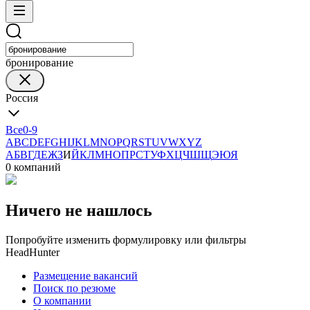
бронирование
Россия
Все
0-9
A
B
C
D
E
F
G
H
I
J
K
L
M
N
O
P
Q
R
S
T
U
V
W
X
Y
Z
А
Б
В
Г
Д
Е
Ж
З
И
Й
К
Л
М
Н
О
П
Р
С
Т
У
Ф
Х
Ц
Ч
Ш
Щ
Э
Ю
Я
0 компаний
Ничего не нашлось
Попробуйте изменить формулировку или фильтры
HeadHunter
Размещение вакансий
Поиск по резюме
О компании