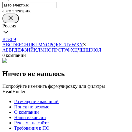
авто электрик
Россия
Все
0-9
A
B
C
D
E
F
G
H
I
J
K
L
M
N
O
P
Q
R
S
T
U
V
W
X
Y
Z
А
Б
В
Г
Д
Е
Ж
З
И
Й
К
Л
М
Н
О
П
Р
С
Т
У
Ф
Х
Ц
Ч
Ш
Щ
Э
Ю
Я
0 компаний
Ничего не нашлось
Попробуйте изменить формулировку или фильтры
HeadHunter
Размещение вакансий
Поиск по резюме
О компании
Наши вакансии
Реклама на сайте
Требования к ПО