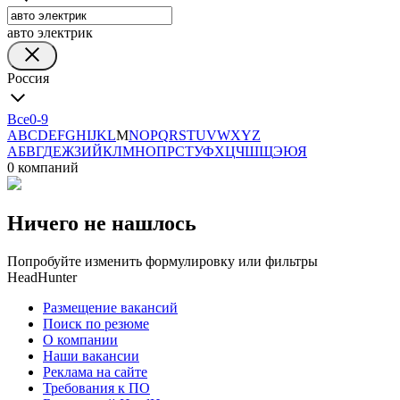
авто электрик
Россия
Все
0-9
A
B
C
D
E
F
G
H
I
J
K
L
M
N
O
P
Q
R
S
T
U
V
W
X
Y
Z
А
Б
В
Г
Д
Е
Ж
З
И
Й
К
Л
М
Н
О
П
Р
С
Т
У
Ф
Х
Ц
Ч
Ш
Щ
Э
Ю
Я
0 компаний
Ничего не нашлось
Попробуйте изменить формулировку или фильтры
HeadHunter
Размещение вакансий
Поиск по резюме
О компании
Наши вакансии
Реклама на сайте
Требования к ПО