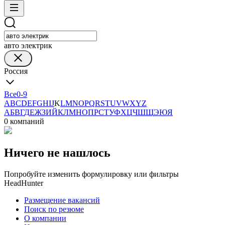
авто электрик
Россия
Все
0-9
A
B
C
D
E
F
G
H
I
J
K
L
M
N
O
P
Q
R
S
T
U
V
W
X
Y
Z
А
Б
В
Г
Д
Е
Ж
З
И
Й
К
Л
М
Н
О
П
Р
С
Т
У
Ф
Х
Ц
Ч
Ш
Щ
Э
Ю
Я
0 компаний
Ничего не нашлось
Попробуйте изменить формулировку или фильтры
HeadHunter
Размещение вакансий
Поиск по резюме
О компании