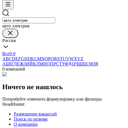
авто электрик
Россия
Все
0-9
A
B
C
D
E
F
G
H
I
J
K
L
M
N
O
P
Q
R
S
T
U
V
W
X
Y
Z
А
Б
В
Г
Д
Е
Ж
З
И
Й
К
Л
М
Н
О
П
Р
С
Т
У
Ф
Х
Ц
Ч
Ш
Щ
Э
Ю
Я
0 компаний
Ничего не нашлось
Попробуйте изменить формулировку или фильтры
HeadHunter
Размещение вакансий
Поиск по резюме
О компании