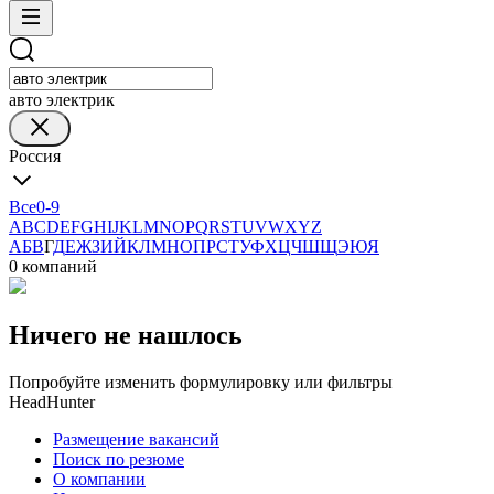
авто электрик
Россия
Все
0-9
A
B
C
D
E
F
G
H
I
J
K
L
M
N
O
P
Q
R
S
T
U
V
W
X
Y
Z
А
Б
В
Г
Д
Е
Ж
З
И
Й
К
Л
М
Н
О
П
Р
С
Т
У
Ф
Х
Ц
Ч
Ш
Щ
Э
Ю
Я
0 компаний
Ничего не нашлось
Попробуйте изменить формулировку или фильтры
HeadHunter
Размещение вакансий
Поиск по резюме
О компании