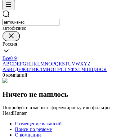
автобизнес
Россия
Все
0-9
A
B
C
D
E
F
G
H
I
J
K
L
M
N
O
P
Q
R
S
T
U
V
W
X
Y
Z
А
Б
В
Г
Д
Е
Ж
З
И
Й
К
Л
М
Н
О
П
Р
С
Т
У
Ф
Х
Ц
Ч
Ш
Щ
Э
Ю
Я
0 компаний
Ничего не нашлось
Попробуйте изменить формулировку или фильтры
HeadHunter
Размещение вакансий
Поиск по резюме
О компании