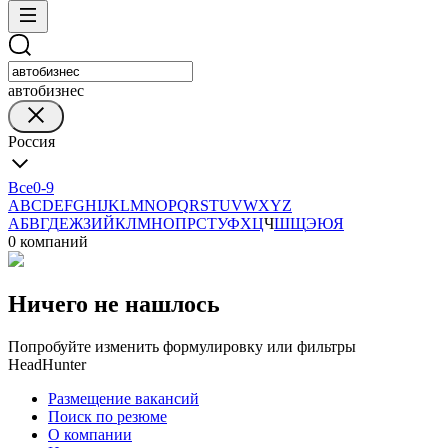
автобизнес
Россия
Все
0-9
A
B
C
D
E
F
G
H
I
J
K
L
M
N
O
P
Q
R
S
T
U
V
W
X
Y
Z
А
Б
В
Г
Д
Е
Ж
З
И
Й
К
Л
М
Н
О
П
Р
С
Т
У
Ф
Х
Ц
Ч
Ш
Щ
Э
Ю
Я
0 компаний
Ничего не нашлось
Попробуйте изменить формулировку или фильтры
HeadHunter
Размещение вакансий
Поиск по резюме
О компании