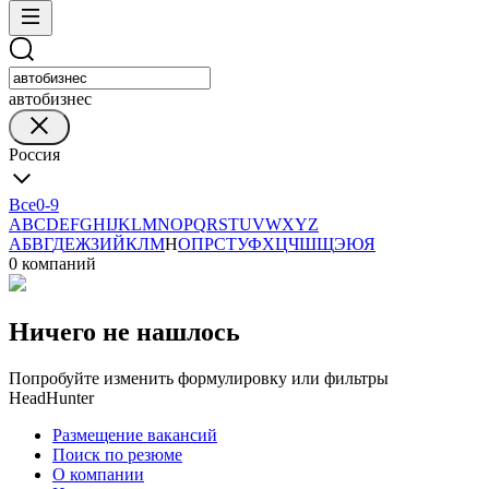
автобизнес
Россия
Все
0-9
A
B
C
D
E
F
G
H
I
J
K
L
M
N
O
P
Q
R
S
T
U
V
W
X
Y
Z
А
Б
В
Г
Д
Е
Ж
З
И
Й
К
Л
М
Н
О
П
Р
С
Т
У
Ф
Х
Ц
Ч
Ш
Щ
Э
Ю
Я
0 компаний
Ничего не нашлось
Попробуйте изменить формулировку или фильтры
HeadHunter
Размещение вакансий
Поиск по резюме
О компании