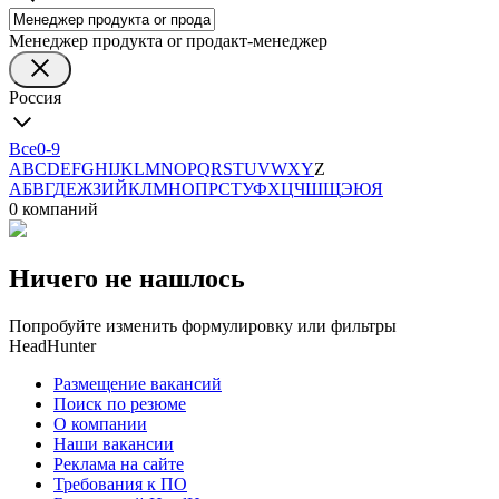
Менеджер продукта or продакт-менеджер
Россия
Все
0-9
A
B
C
D
E
F
G
H
I
J
K
L
M
N
O
P
Q
R
S
T
U
V
W
X
Y
Z
А
Б
В
Г
Д
Е
Ж
З
И
Й
К
Л
М
Н
О
П
Р
С
Т
У
Ф
Х
Ц
Ч
Ш
Щ
Э
Ю
Я
0 компаний
Ничего не нашлось
Попробуйте изменить формулировку или фильтры
HeadHunter
Размещение вакансий
Поиск по резюме
О компании
Наши вакансии
Реклама на сайте
Требования к ПО