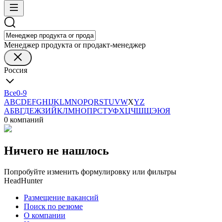
Менеджер продукта or продакт-менеджер
Россия
Все
0-9
A
B
C
D
E
F
G
H
I
J
K
L
M
N
O
P
Q
R
S
T
U
V
W
X
Y
Z
А
Б
В
Г
Д
Е
Ж
З
И
Й
К
Л
М
Н
О
П
Р
С
Т
У
Ф
Х
Ц
Ч
Ш
Щ
Э
Ю
Я
0 компаний
Ничего не нашлось
Попробуйте изменить формулировку или фильтры
HeadHunter
Размещение вакансий
Поиск по резюме
О компании