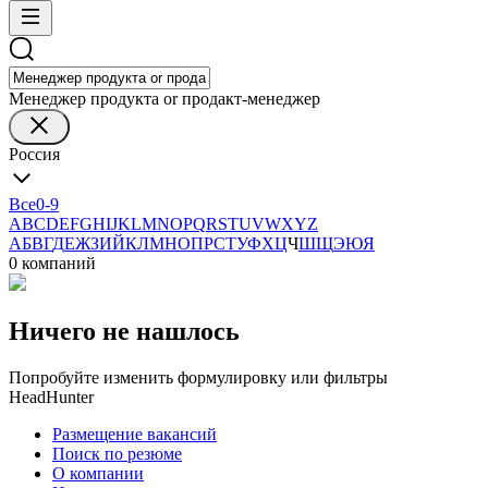
Менеджер продукта or продакт-менеджер
Россия
Все
0-9
A
B
C
D
E
F
G
H
I
J
K
L
M
N
O
P
Q
R
S
T
U
V
W
X
Y
Z
А
Б
В
Г
Д
Е
Ж
З
И
Й
К
Л
М
Н
О
П
Р
С
Т
У
Ф
Х
Ц
Ч
Ш
Щ
Э
Ю
Я
0 компаний
Ничего не нашлось
Попробуйте изменить формулировку или фильтры
HeadHunter
Размещение вакансий
Поиск по резюме
О компании