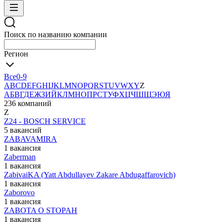
Поиск по названию компании
Регион
Все
0-9
A
B
C
D
E
F
G
H
I
J
K
L
M
N
O
P
Q
R
S
T
U
V
W
X
Y
Z
А
Б
В
Г
Д
Е
Ж
З
И
Й
К
Л
М
Н
О
П
Р
С
Т
У
Ф
Х
Ц
Ч
Ш
Щ
Э
Ю
Я
236 компаний
Z
Z24 - BOSCH SERVICE
5 вакансий
ZABAVAMIRA
1 вакансия
Zaberman
1 вакансия
ZabivaiKA (Yatt Abdullayev Zakare Abdugaffarovich)
1 вакансия
Zaborovo
1 вакансия
ZABOTA O STOPAH
1 вакансия