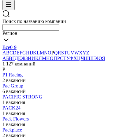
Поиск по названию компании
Регион
Все
0-9
A
B
C
D
E
F
G
H
I
J
K
L
M
N
O
P
Q
R
S
T
U
V
W
X
Y
Z
А
Б
В
Г
Д
Е
Ж
З
И
Й
К
Л
М
Н
О
П
Р
С
Т
У
Ф
Х
Ц
Ч
Ш
Щ
Э
Ю
Я
1 127 компаний
P
P1 Racing
2 вакансии
Pac Group
6 вакансий
PACIFIC STRONG
1 вакансия
PACK24
1 вакансия
Pack Flowers
1 вакансия
Packplace
2 вакансии