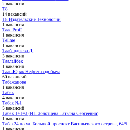
2 вакансии
Т8
14 вакансий
Т8 Издательские Технологии
1 вакансия
Тaac Proff
1 вакансия
Тellme
1 вакансия
Таабалдыева Д.
3 вакансии
Таалайбек
1 вакансия
Таас-Юрях Нефтегазодобыча
60 вакансий
Табажанова
1 вакансия
Табак
4 вакансии
Табак №1
5 вакансий
Табак 1+1=3 (ИП Золотцева Татьяна Сергеевна)
1 вакансия
Табак24 по ул. Большой проспект Васильевского острова, 64/5
1 вакансия