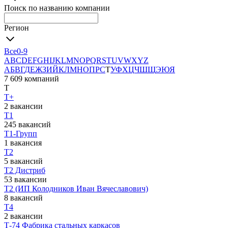
Поиск по названию компании
Регион
Все
0-9
A
B
C
D
E
F
G
H
I
J
K
L
M
N
O
P
Q
R
S
T
U
V
W
X
Y
Z
А
Б
В
Г
Д
Е
Ж
З
И
Й
К
Л
М
Н
О
П
Р
С
Т
У
Ф
Х
Ц
Ч
Ш
Щ
Э
Ю
Я
7 609 компаний
Т
Т+
2 вакансии
Т1
245 вакансий
Т1-Групп
1 вакансия
Т2
5 вакансий
Т2 Дистриб
53 вакансии
Т2 (ИП Колодников Иван Вячеславович)
8 вакансий
Т4
2 вакансии
Т-74 Фабрика стальных каркасов