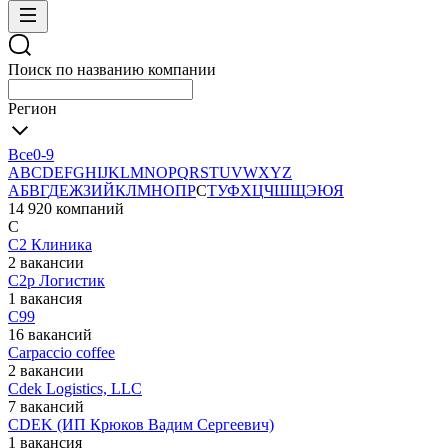
Поиск по названию компании
Регион
Все
0-9
A
B
C
D
E
F
G
H
I
J
K
L
M
N
O
P
Q
R
S
T
U
V
W
X
Y
Z
А
Б
В
Г
Д
Е
Ж
З
И
Й
К
Л
М
Н
О
П
Р
С
Т
У
Ф
Х
Ц
Ч
Ш
Щ
Э
Ю
Я
14 920 компаний
С
С2 Клиника
2 вакансии
С2р Логистик
1 вакансия
С99
16 вакансий
Сarpaccio coffee
2 вакансии
Сdek Logistics, LLC
7 вакансий
СDEK (ИП Крюков Вадим Сергеевич)
1 вакансия