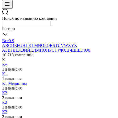
Поиск по названию компании
Регион
Все
0-9
A
B
C
D
E
F
G
H
I
J
K
L
M
N
O
P
Q
R
S
T
U
V
W
X
Y
Z
А
Б
В
Г
Д
Е
Ж
З
И
Й
К
Л
М
Н
О
П
Р
С
Т
У
Ф
Х
Ц
Ч
Ш
Щ
Э
Ю
Я
10 713 компаний
К
К+
1 вакансия
К1
1 вакансия
К1 Медицина
1 вакансия
К2
2 вакансии
К2
1 вакансия
К2
2 вакансии