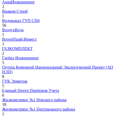
АкваИнжиниринг
2
Виаком Строй
1
Водоканал ГУП СПб
56
ВоздухВода
1
ВотерПрайсИнвест
1
ГАЗКОМПЛЕКТ
2
Глобал Инжиниринг
5
Группа Компаний Национальный Экологический Проект (АО
НЭП)
8
ГУК Эрмитаж
5
Единый Центр Приборов Учета
6
Жилкомсервис №1 Невского района
18
Жилкомсервис №1 Центрального района
1