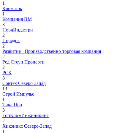
1
Климатэк
1
Компания ПМ
3
НордИндастри
2
Порядок
2
Развитие - Производственно-торговая компания
2
Ред Стоун Проперти
2
РСК
8
Совтех Северо-Запад
13
Строй Импульс
1
Тика Про
3
ТопКлимИнжиниринг
2
Хиконикс Северо-Запад
1