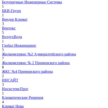
Безупречные Инженерные Системы
1
БКИ-Групп
1
Вендер Климат
3
Вентокс
5
ВоздухВода
1
Глобал Инжиниринг
5
Жилкомсервис №2 Адмиралтейского района
7
Жилкомсервис № 2 Приморского района
8
ЖКС №4 Приморского района
2
ИНСАЙТ
3
ИнсистемсПрог
1
Климатические Решения
4
Климат Нева