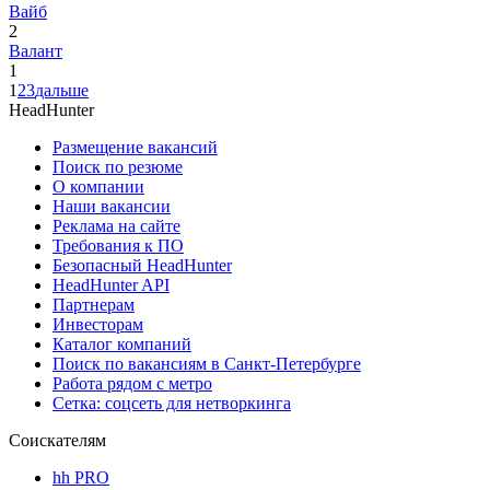
Вайб
2
Валант
1
1
2
3
дальше
HeadHunter
Размещение вакансий
Поиск по резюме
О компании
Наши вакансии
Реклама на сайте
Требования к ПО
Безопасный HeadHunter
HeadHunter API
Партнерам
Инвесторам
Каталог компаний
Поиск по вакансиям в Санкт-Петербурге
Работа рядом с метро
Сетка: соцсеть для нетворкинга
Соискателям
hh PRO