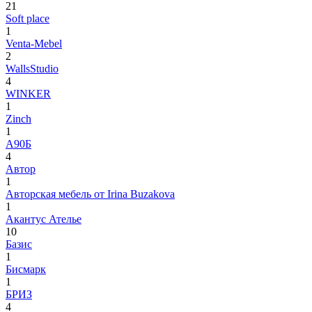
21
Soft place
1
Venta-Mebel
2
WallsStudio
4
WINKER
1
Zinch
1
А90Б
4
Автор
1
Авторская мебель от Irina Buzakova
1
Акантус Ателье
10
Базис
1
Бисмарк
1
БРИЗ
4