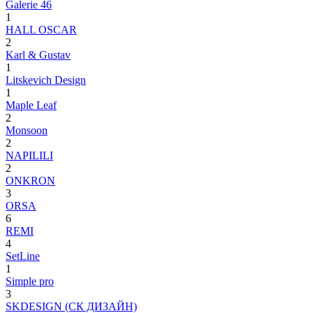
Galerie 46
1
HALL OSCAR
2
Karl & Gustav
1
Litskevich Design
1
Maple Leaf
2
Monsoon
2
NAPILILI
2
ONKRON
3
ORSA
6
REMI
4
SetLine
1
Simple pro
3
SKDESIGN (СК ДИЗАЙН)