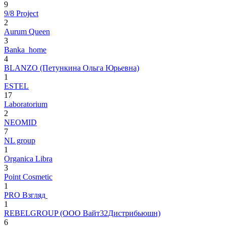
9
9/8 Project
2
Aurum Queen
3
Banka_home
4
BLANZO (Петункина Ольга Юрьевна)
1
ESTEL
17
Laboratorium
2
NEOMID
7
NL group
1
Organica Libra
3
Point Cosmetic
1
PRO Взгляд
1
REBELGROUP (ООО Вайт32Дистрибьюшн)
6